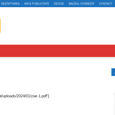
DEȘTEPTAREA
MICA PUBLICITATE
DECESE
BACĂUL VORBEȘTE
CONTACT
nt/uploads/2024/01/ziar-1.pdf”]