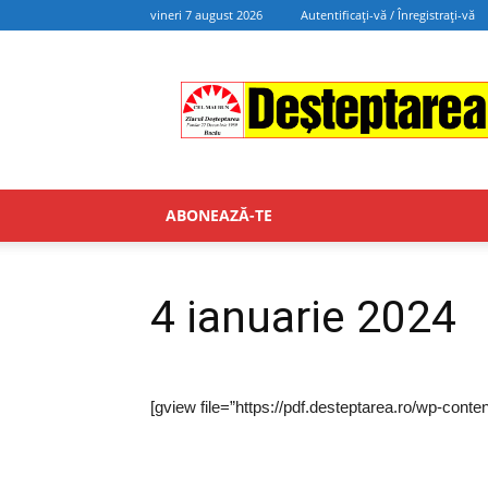
vineri 7 august 2026
Autentificați-vă / Înregistrați-vă
Deșteptarea
ABONEAZĂ-TE
4 ianuarie 2024
[gview file=”https://pdf.desteptarea.ro/wp-conte